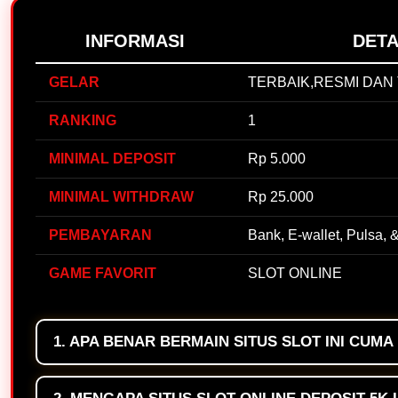
INFORMASI
DETA
GELAR
TERBAIK,RESMI DAN
RANKING
1
MINIMAL DEPOSIT
Rp 5.000
MINIMAL WITHDRAW
Rp 25.000
PEMBAYARAN
Bank, E-wallet, Pulsa, &
GAME FAVORIT
SLOT ONLINE
1. APA BENAR BERMAIN SITUS SLOT INI CUMA