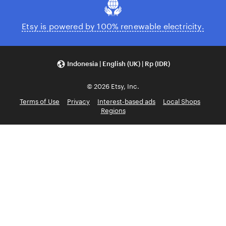
Etsy is powered by 100% renewable electricity.
Indonesia | English (UK) | Rp (IDR)
© 2026 Etsy, Inc.
Terms of Use
Privacy
Interest-based ads
Local Shops
Regions