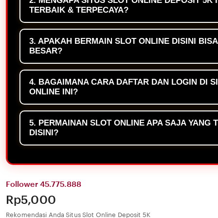
2. MENGAPA SITUS SLOT ONLINE DEPOSIT 5K 
TERBAIK & TERPECAYA?
3. APAKAH BERMAIN SLOT ONLINE DISINI BI
BESAR?
4. BAGAIMANA CARA DAFTAR DAN LOGIN DI S
ONLINE INI?
5. PERMAINAN SLOT ONLINE APA SAJA YANG 
DISINI?
Follower 45.775.888
Price:
Rp5,000
Rekomendasi Anda Situs Slot Online Deposit 5K